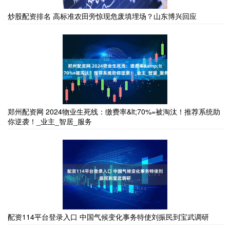
炒股配资排名 高标准农田旁惊现危废填埋场？山东博兴回应
郑州配资网 2024物业生死线：缴费率&lt;70%=被淘汰！推荐系统助
你逆袭！_业主_智居_服务
配资114平台登录入口 中国气候变化事务特使刘振民到宝武调研