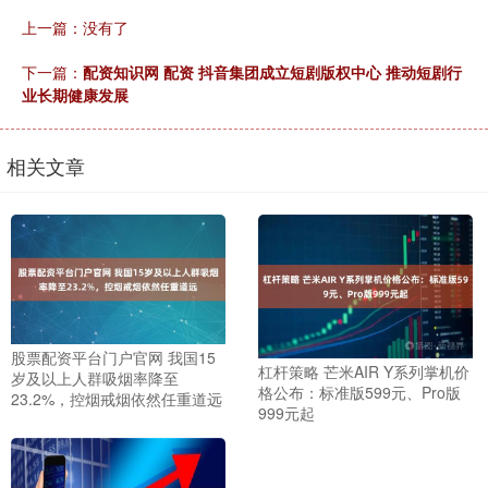
上一篇：没有了
下一篇：
配资知识网 配资 抖音集团成立短剧版权中心 推动短剧行
业长期健康发展
相关文章
股票配资平台门户官网 我国15
杠杆策略 芒米AIR Y系列掌机价
岁及以上人群吸烟率降至
格公布：标准版599元、Pro版
23.2%，控烟戒烟依然任重道远
999元起