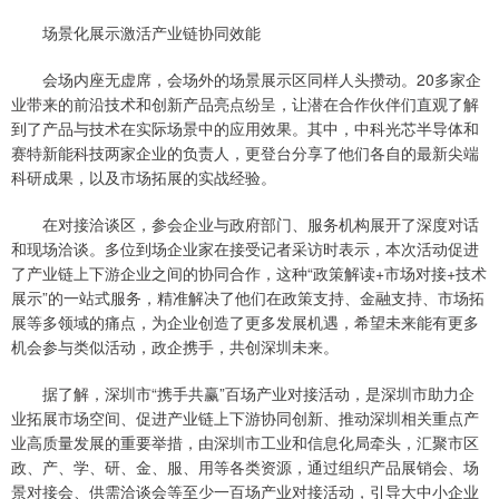
场景化展示激活产业链协同效能
会场内座无虚席，会场外的场景展示区同样人头攒动。20多家企
业带来的前沿技术和创新产品亮点纷呈，让潜在合作伙伴们直观了解
到了产品与技术在实际场景中的应用效果。其中，中科光芯半导体和
赛特新能科技两家企业的负责人，更登台分享了他们各自的最新尖端
科研成果，以及市场拓展的实战经验。
在对接洽谈区，参会企业与政府部门、服务机构展开了深度对话
和现场洽谈。多位到场企业家在接受记者采访时表示，本次活动促进
了产业链上下游企业之间的协同合作，这种“政策解读+市场对接+技术
展示”的一站式服务，精准解决了他们在政策支持、金融支持、市场拓
展等多领域的痛点，为企业创造了更多发展机遇，希望未来能有更多
机会参与类似活动，政企携手，共创深圳未来。
据了解，深圳市“携手共赢”百场产业对接活动，是深圳市助力企
业拓展市场空间、促进产业链上下游协同创新、推动深圳相关重点产
业高质量发展的重要举措，由深圳市工业和信息化局牵头，汇聚市区
政、产、学、研、金、服、用等各类资源，通过组织产品展销会、场
景对接会、供需洽谈会等至少一百场产业对接活动，引导大中小企业