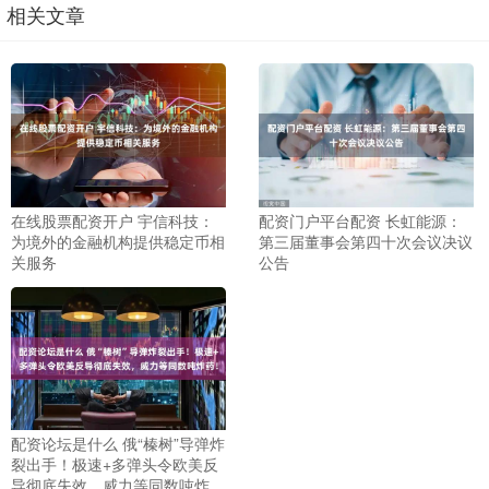
相关文章
在线股票配资开户 宇信科技：
配资门户平台配资 长虹能源：
为境外的金融机构提供稳定币相
第三届董事会第四十次会议决议
关服务
公告
配资论坛是什么 俄“榛树”导弹炸
裂出手！极速+多弹头令欧美反
导彻底失效，威力等同数吨炸